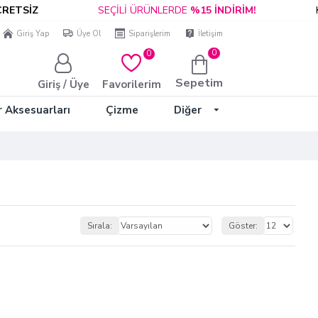
TSİZ
SEÇİLİ ÜRÜNLERDE
%15 İNDİRİM!
KAP
Giriş Yap
Üye Ol
Siparişlerim
İletişim
0
0
Sepetim
Giriş / Üye
Favorilerim
r Aksesuarları
Çizme
Diğer
Sırala:
Göster: