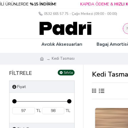
 ÜRÜNLERDE
%15 İNDİRİM!
KAPIDA ÖDEME &
HIZLI KA
0532 665 57 75 - Çağrı Merkezi (09:00 - 00:00)
Avcılık Aksesuarları
Bagaj Amortisö
Kedi Tasması
FİLTRELE
Kedi Tasma
Sıfırla
Fiyat
TL
TL