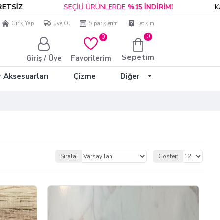
SEÇİLİ ÜRÜNLERDE
%15 İNDİRİM!
KAPIDA
Giriş Yap
Üye Ol
Siparişlerim
İletişim
0
0
Sepetim
Giriş / Üye
Favorilerim
r Aksesuarları
Çizme
Diğer
Sırala:
Göster: