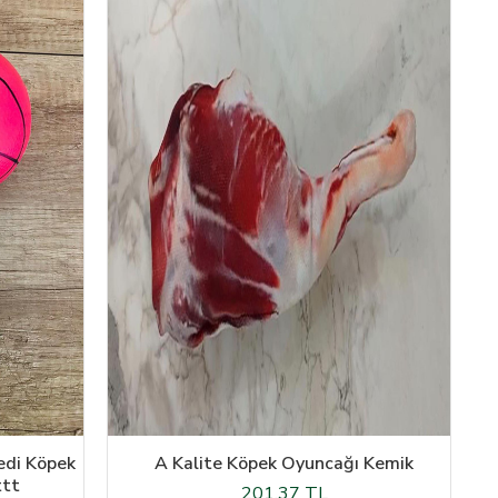
edi Köpek
A Kalite Köpek Oyuncağı Kemik
ttt
201,37 TL