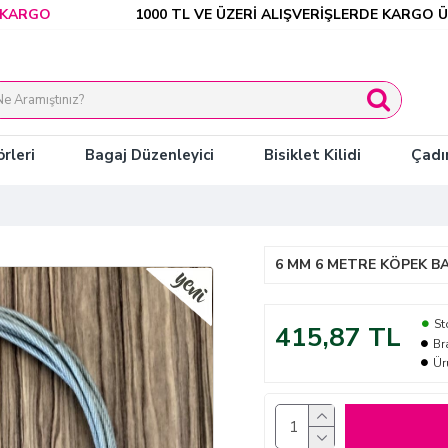
RGO
1000 TL VE ÜZERİ ALIŞVERİŞLERDE KARGO ÜCRE
rleri
Bagaj Düzenleyici
Bisiklet Kilidi
Çadı
6 MM 6 METRE KÖPEK B
St
415,87 TL
Br
Ür