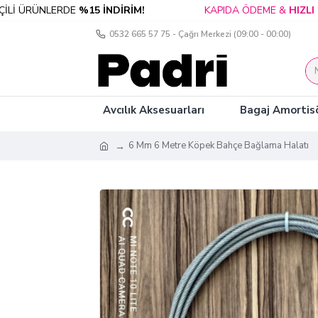
 ÜRÜNLERDE
%15 İNDİRİM!
KAPIDA ÖDEME &
HIZLI KA
0532 665 57 75 - Çağrı Merkezi (09:00 - 00:00)
Avcılık Aksesuarları
Bagaj Amortisö
6 Mm 6 Metre Köpek Bahçe Bağlama Halatı