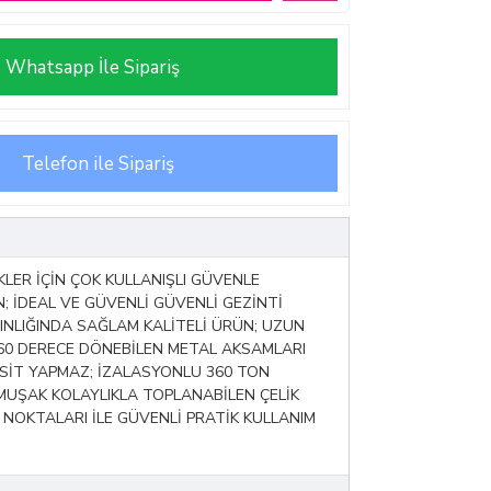
Whatsapp İle Sipariş
Telefon ile Sipariş
KLER İÇİN ÇOK KULLANIŞLI GÜVENLE
N; İDEAL VE GÜVENLİ GÜVENLİ GEZİNTİ
INLIĞINDA SAĞLAM KALİTELİ ÜRÜN; UZUN
 360 DERECE DÖNEBİLEN METAL AKSAMLARI
İT YAPMAZ; İZALASYONLU 360 TON
MUŞAK KOLAYLIKLA TOPLANABİLEN ÇELİK
NOKTALARI İLE GÜVENLİ PRATİK KULLANIM