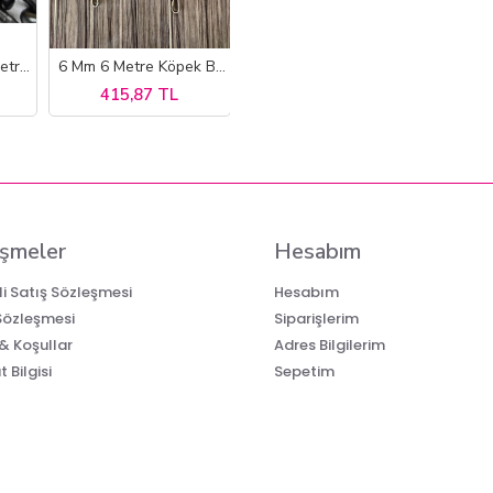
8 Mm Kalınlıkta 5 Metre Kancasız Tomruk Çekme Ve Yük Zinciri
6 Mm 6 Metre Köpek Bahçe Bağlama Halatı
415,87 TL
şmeler
Hesabım
i Satış Sözleşmesi
Hesabım
 Sözleşmesi
Siparişlerim
 & Koşullar
Adres Bilgilerim
 Bilgisi
Sepetim