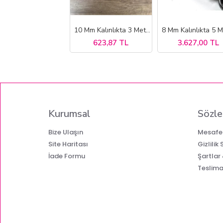
Mm 5 Metre Bir Ucu Halka Bir Ucu Kanca 12 Tona Kadar Çekebilen Çelik Çekme Halatı
10 Mm Kalınlıkta 3 Metre 9 Tona Kadar Çekebilen Çelik Çekme Çeki Halatı
909,87 TL
623,87 TL
3.627,00 TL
Kurumsal
Sözle
Bize Ulaşın
Mesafel
Site Haritası
Gizlilik
İade Formu
Şartlar
Teslimat