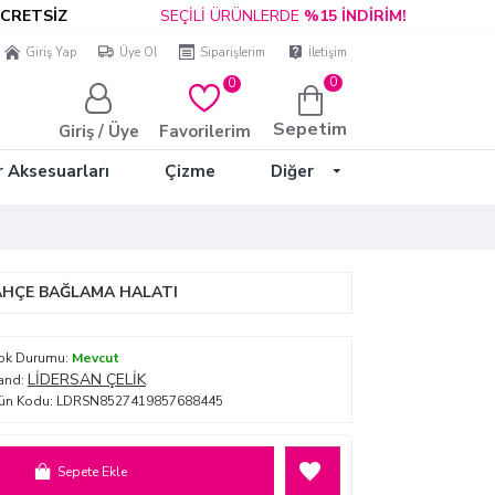
TSİZ
SEÇİLİ ÜRÜNLERDE
%15 İNDİRİM!
KAP
Giriş Yap
Üye Ol
Siparişlerim
İletişim
0
0
Sepetim
Giriş / Üye
Favorilerim
r Aksesuarları
Çizme
Diğer
AHÇE BAĞLAMA HALATI
ok Durumu:
Mevcut
LİDERSAN ÇELİK
and:
ün Kodu:
LDRSN8527419857688445
Sepete Ekle