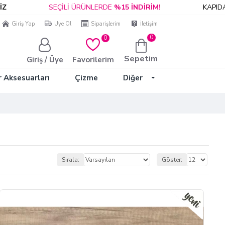
ÜNLERDE
%15 İNDİRİM!
KAPIDA ÖDEME &
HIZLI KARGO
Giriş Yap
Üye Ol
Siparişlerim
İletişim
0
0
Sepetim
Giriş / Üye
Favorilerim
r Aksesuarları
Çizme
Diğer
Sırala:
Göster: