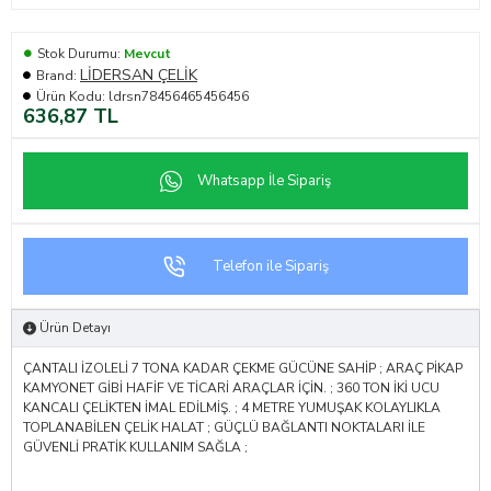
Stok Durumu:
Mevcut
LİDERSAN ÇELİK
Brand:
Ürün Kodu:
ldrsn78456465456456
636,87 TL
Whatsapp İle Sipariş
Telefon ile Sipariş
Ürün Detayı
ÇANTALI İZOLELİ 7 TONA KADAR ÇEKME GÜCÜNE SAHİP ; ARAÇ PİKAP
KAMYONET GİBİ HAFİF VE TİCARİ ARAÇLAR İÇİN. ; 360 TON İKİ UCU
KANCALI ÇELİKTEN İMAL EDİLMİŞ. ; 4 METRE YUMUŞAK KOLAYLIKLA
TOPLANABİLEN ÇELİK HALAT ; GÜÇLÜ BAĞLANTI NOKTALARI İLE
GÜVENLİ PRATİK KULLANIM SAĞLA ;